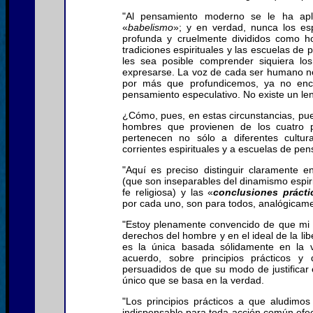
"Al pensamiento moderno se le ha apli
«
babelismo
»; y en verdad, nunca los esp
profunda y cruelmente divididos como ho
tradiciones espirituales y las escuelas de 
les sea posible comprender siquiera lo
expresarse. La voz de cada ser humano no
por más que profundicemos, ya no en
pensamiento especulativo. No existe un l
¿Cómo, pues, en estas circunstancias, pu
hombres que provienen de los cuatro p
pertenecen no sólo a diferentes cultura
corrientes espirituales y a escuelas de p
"Aquí es preciso distinguir claramente en
(que son inseparables del dinamismo espirit
fe religiosa) y las «
conclusiones prácti
por cada uno, son para todos, analógicame
"Estoy plenamente convencido de que mi m
derechos del hombre y en el ideal de la libe
es la única basada sólidamente en la 
acuerdo, sobre principios prácticos y
persuadidos de que su modo de justificar 
único que se basa en la verdad.
"Los principios prácticos a que aludim
indispensable para toda acción común efect